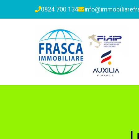
0824 700 134
info@immobiliarefra
I